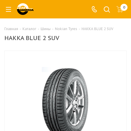
0
Главная
-
Каталог
-
Шины
-
Nokian Tyres
-
HAKKA BLUE 2 SUV
HAKKA BLUE 2 SUV