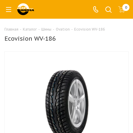
0
Главная
-
Каталог
-
Шины
-
Ovation
-
Ecovision WV-186
Ecovision WV-186