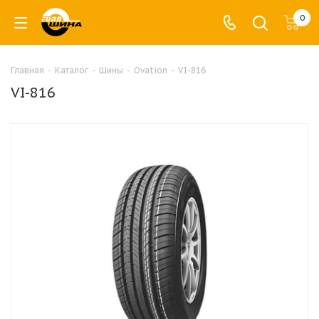
0
Главная
-
Каталог
-
Шины
-
Ovation
-
VI-816
VI-816