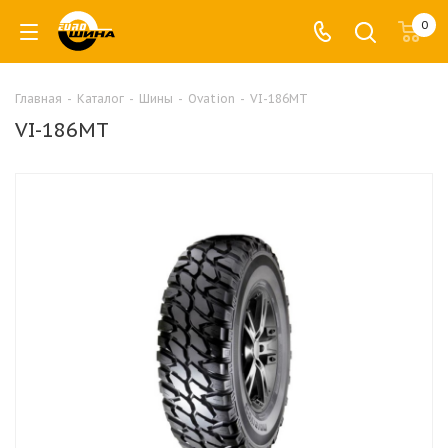
0
Главная
-
Каталог
-
Шины
-
Ovation
-
VI-186MT
VI-186MT