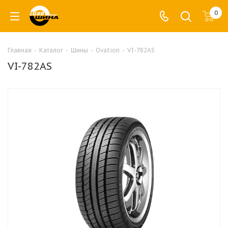
0
Главная
-
Каталог
-
Шины
-
Ovation
-
VI-782AS
VI-782AS