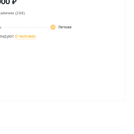
000
₽
наличии (268)
ь
Летняя
ендуют
0 человек