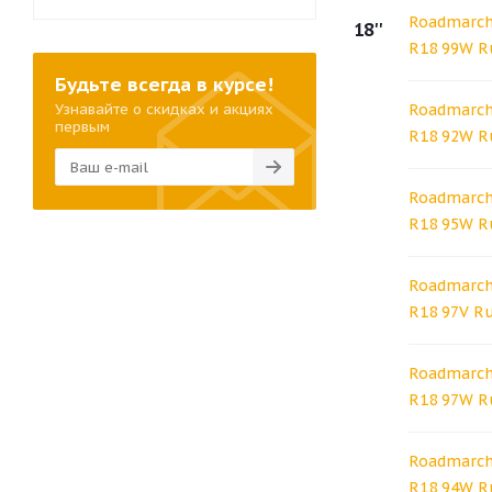
Roadmarch 
18''
R18 99W R
Будьте всегда в курсе!
Узнавайте о скидках и акциях
Roadmarch 
первым
R18 92W R
Roadmarch 
R18 95W R
Roadmarch 
R18 97V R
Roadmarch 
R18 97W R
Roadmarch 
R18 94W R