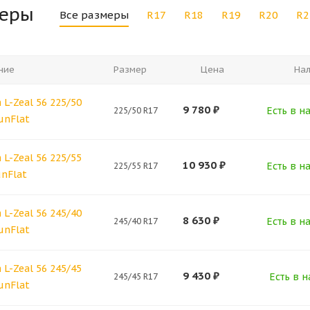
меры
Все размеры
R17
R18
R19
R20
R2
ние
Размер
Цена
На
L-Zeal 56 225/50
9 780
₽
Есть в н
225/50 R17
unFlat
L-Zeal 56 225/55
10 930
₽
Есть в н
225/55 R17
unFlat
L-Zeal 56 245/40
8 630
₽
Есть в н
245/40 R17
unFlat
L-Zeal 56 245/45
9 430
₽
Есть в н
245/45 R17
unFlat