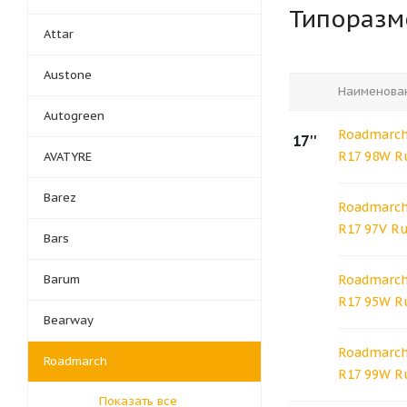
Типораз
Attar
Austone
Наименова
Autogreen
Roadmarch 
17''
R17 98W R
AVATYRE
Barez
Roadmarch 
R17 97V R
Bars
Barum
Roadmarch 
R17 95W R
Bearway
Roadmarch 
Roadmarch
R17 99W R
Показать все