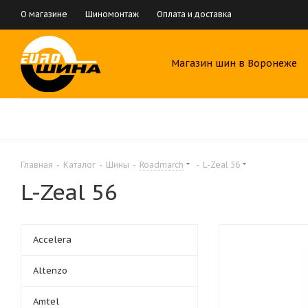
О магазине
Шиномонтаж
Оплата и доставка
Магазин шин в Воронеже
Главная
-
Каталог
-
Шины
-
Roadmarch
-
L-Zeal 56
L-Zeal 56
Accelera
Altenzo
Amtel