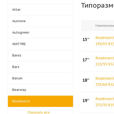
Типораз
Attar
Austone
Наименова
Autogreen
Roadmarch
15''
195/65 R1
AVATYRE
Barez
Roadmarch
17''
215/55 R1
Bars
Barum
Roadmarch
18''
255/60 R1
Bearway
Roadmarch
19''
Roadmarch
255/50 R1
Показать все