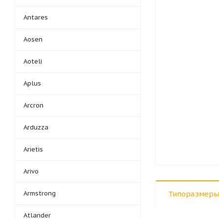
Antares
Aosen
Aoteli
Aplus
Arcron
Arduzza
Arietis
Arivo
Armstrong
Типоразмеры
Atlander