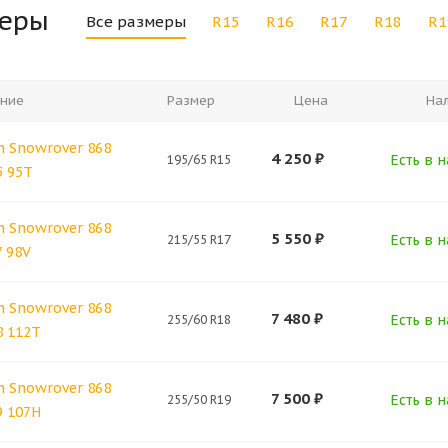
меры
Все размеры
R15
R16
R17
R18
R1
ние
Размер
Цена
На
 Snowrover 868
4 250
₽
Есть в н
195/65 R15
5 95T
 Snowrover 868
5 550
₽
Есть в н
215/55 R17
7 98V
 Snowrover 868
7 480
₽
Есть в н
255/60 R18
8 112T
 Snowrover 868
7 500
₽
Есть в н
255/50 R19
9 107H