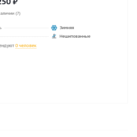
250
₽
наличии (7)
ь
Зимняя
Нешипованные
ендуют
0 человек