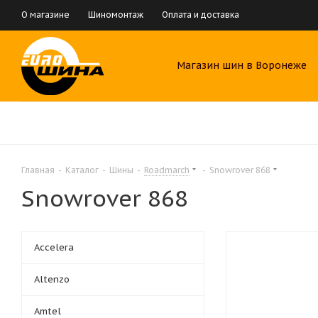
О магазине
Шиномонтаж
Оплата и доставка
Магазин шин в Воронеже
Главная
-
Каталог
-
Шины
-
Roadmarch
-
Snowrover 868
Snowrover 868
Accelera
Altenzo
Amtel