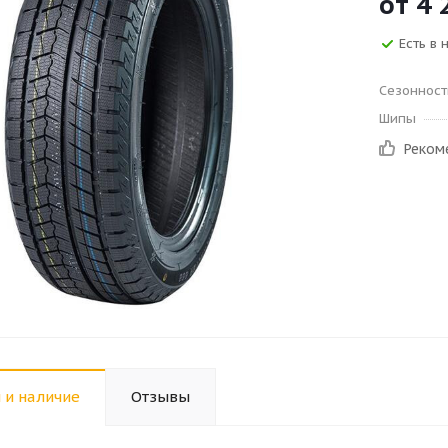
от
4 
Есть в 
Сезонност
Шипы
Реком
 и наличие
Отзывы