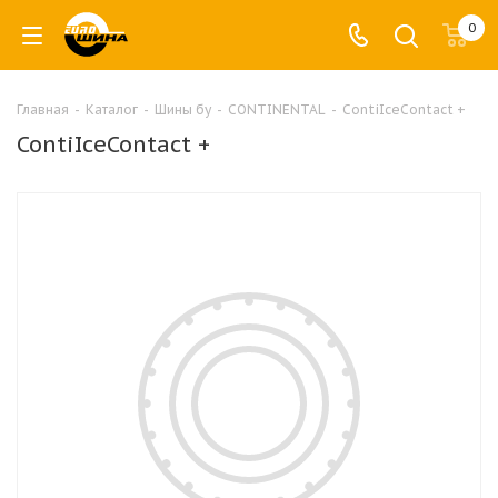
0
Главная
-
Каталог
-
Шины бу
-
CONTINENTAL
-
ContiIceContact +
ContiIceContact +