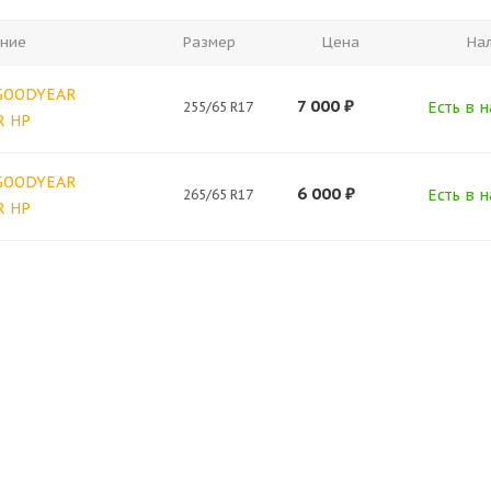
ние
Размер
Цена
На
 GOODYEAR
7 000
₽
Есть в н
255/65 R17
R HP
 GOODYEAR
6 000
₽
Есть в н
265/65 R17
R HP