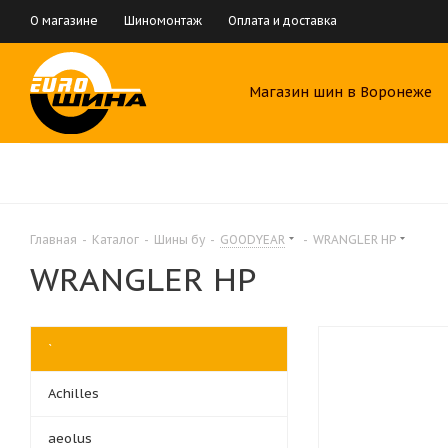
О магазине
Шиномонтаж
Оплата и доставка
Магазин шин в Воронеже
Главная
-
Каталог
-
Шины бу
-
GOODYEAR
-
WRANGLER HP
WRANGLER HP
`
Achilles
aeolus