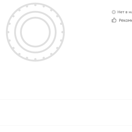
Нет в 
Реком