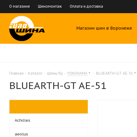
О магазине
Шиномонтаж
Оплата и доставка
Магазин шин в Воронеже
Главная
-
Каталог
-
Шины бу
-
YOKOHAMA
-
BLUEARTH-GT AE-51
BLUEARTH-GT AE-51
`
Achilles
aeolus