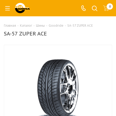
0
Главная
-
Каталог
-
Шины
-
Goodride
-
SA-57 ZUPER ACE
SA-57 ZUPER ACE