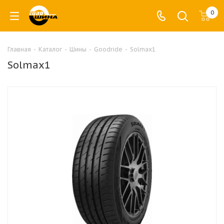
0
Главная
-
Каталог
-
Шины
-
Goodride
-
Solmax1
Solmax1