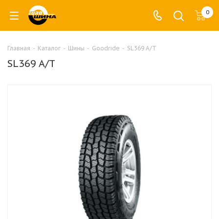
0
Главная
-
Каталог
-
Шины
-
Goodride
-
SL369 A/T
SL369 A/T