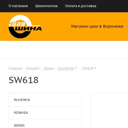
О магазине
Шиномонтаж
Оплата и доставка
Магазин шин в Воронеже
Главная
-
Каталог
-
Шины
-
Goodride
-
SW618
SW618
Accelera
Altenzo
Amtel