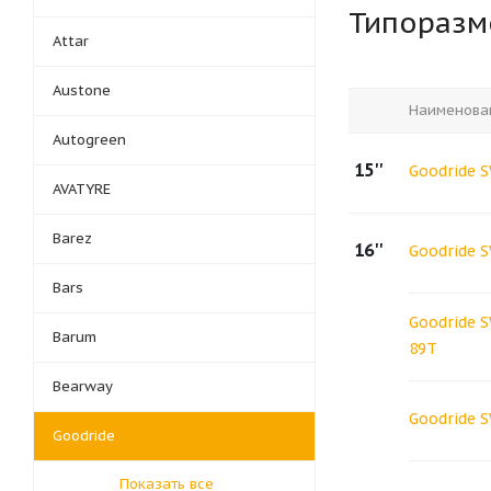
Типораз
Attar
Austone
Наименова
Autogreen
15''
Goodride 
AVATYRE
Barez
16''
Goodride 
Bars
Goodride 
Barum
89T
Bearway
Goodride 
Goodride
Показать все