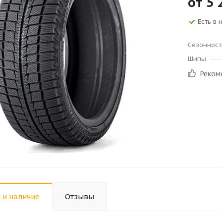
от
5 
Есть в 
Сезонност
Шипы
Реком
 и наличие
Отзывы