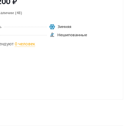
200
₽
наличии (48)
ь
Зимняя
Нешипованные
ендуют
0 человек