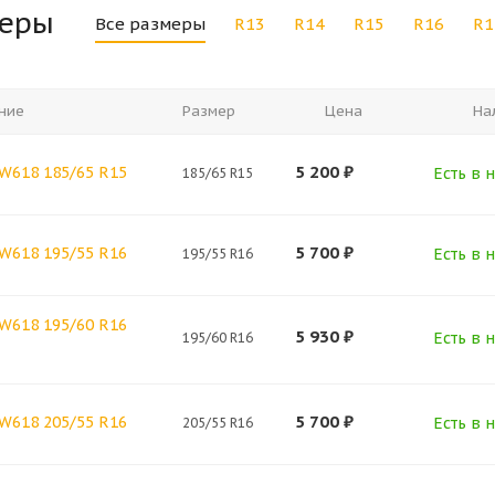
меры
Все размеры
R13
R14
R15
R16
R1
ние
Размер
Цена
На
5 200
₽
SW618 185/65 R15
Есть в н
185/65 R15
5 700
₽
SW618 195/55 R16
Есть в н
195/55 R16
SW618 195/60 R16
5 930
₽
Есть в н
195/60 R16
5 700
₽
SW618 205/55 R16
Есть в н
205/55 R16