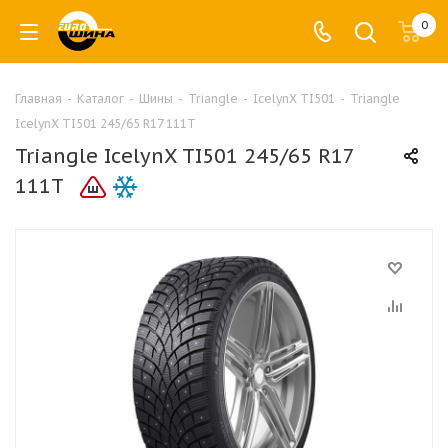
0
Главная
-
Каталог
-
Шины
-
Triangle
-
IcelynX TI501
-
Triangle
IcelynX TI501 245/65 R17 111T
Triangle IcelynX TI501 245/65 R17
111T