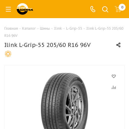
0
Главная
-
Каталог
-
Шины
-
Ilink
-
L-Grip-55
-
Ilink L-Grip-55 205/60
R16 96V
Ilink L-Grip-55 205/60 R16 96V