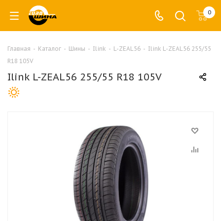
0
Главная
-
Каталог
-
Шины
-
Ilink
-
L-ZEAL56
-
Ilink L-ZEAL56 255/55
R18 105V
Ilink L-ZEAL56 255/55 R18 105V