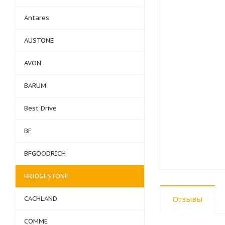
Antares
AUSTONE
AVON
BARUM
Best Drive
BF
BFGOODRICH
BRIDGESTONE
CACHLAND
Отзывы
COMME