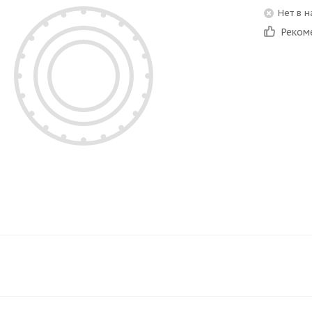
Нет в 
Реком