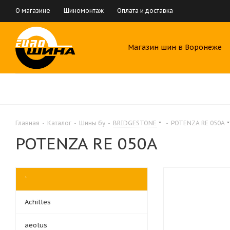
О магазине
Шиномонтаж
Оплата и доставка
Магазин шин в Воронеже
Главная
-
Каталог
-
Шины бу
-
BRIDGESTONE
-
POTENZA RE 050A
POTENZA RE 050A
`
Achilles
aeolus