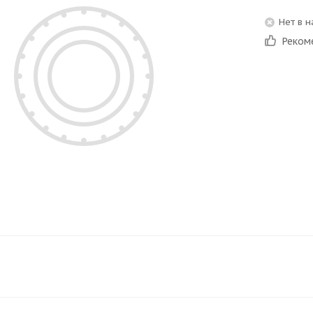
Нет в 
Реком