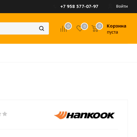
+7 958 577-07-97
Войти
Корзина
0
0
0
пуста