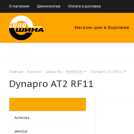
О магазине
Шиномонтаж
Оплата и доставка
Магазин шин в Воронеже
Главная
-
Каталог
-
Шины бу
-
HANKOOK
-
Dynapro AT2 RF11
Dynapro AT2 RF11
`
Achilles
aeolus