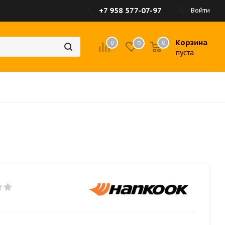
+7 958 577-07-97
Войти
Корзина
0
0
0
пуста