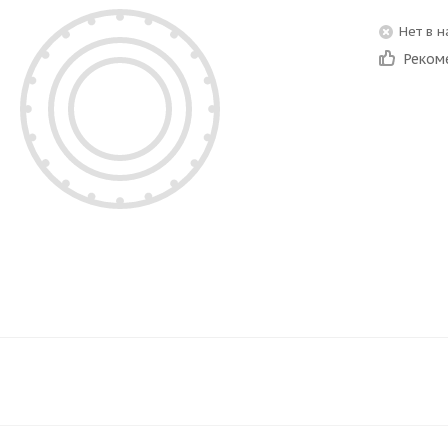
Нет в 
Реком