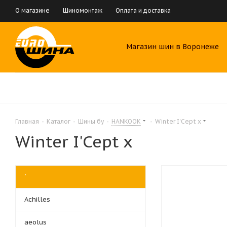
О магазине
Шиномонтаж
Оплата и доставка
Магазин шин в Воронеже
Главная
-
Каталог
-
Шины бу
-
HANKOOK
-
Winter I'Cept x
Winter I'Cept x
`
Achilles
aeolus