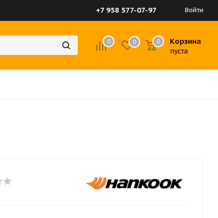
+7 958 577-07-97
Войти
Корзина
0
0
0
пуста