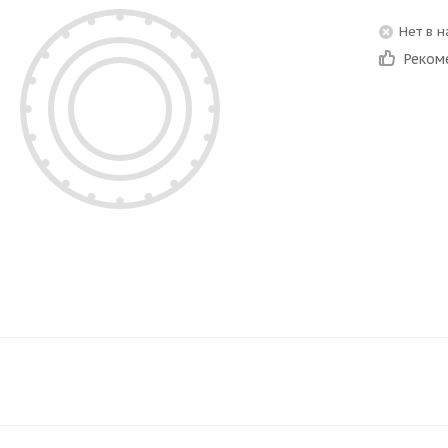
Нет в 
Реком