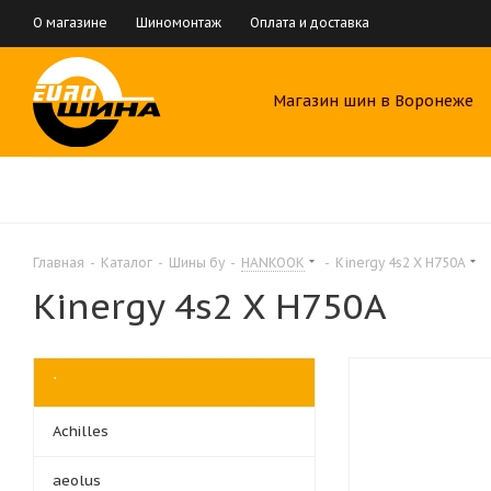
О магазине
Шиномонтаж
Оплата и доставка
Магазин шин в Воронеже
Главная
-
Каталог
-
Шины бу
-
HANKOOK
-
Kinergy 4s2 X H750A
Kinergy 4s2 X H750A
`
Achilles
aeolus