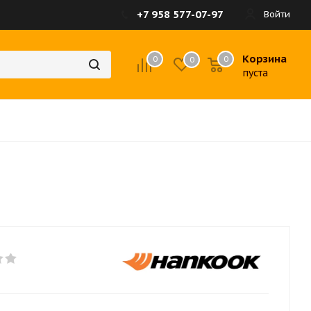
+7 958 577-07-97
Войти
Корзина
0
0
0
пуста