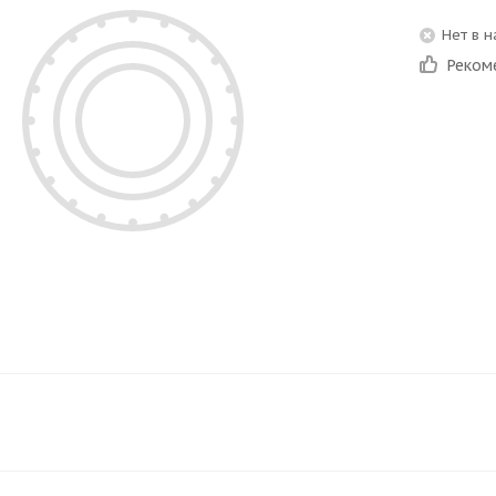
Нет в 
Реком