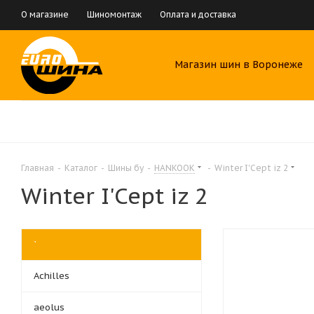
О магазине
Шиномонтаж
Оплата и доставка
Магазин шин в Воронеже
Главная
-
Каталог
-
Шины бу
-
HANKOOK
-
Winter I'Cept iz 2
Winter I'Cept iz 2
`
Achilles
aeolus