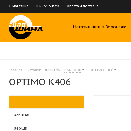
О магазине
Шиномонтаж
Оплата и доставка
Магазин шин в Воронеже
Главная
-
Каталог
-
Шины бу
-
HANKOOK
-
OPTIMO K406
OPTIMO K406
`
Achilles
aeolus