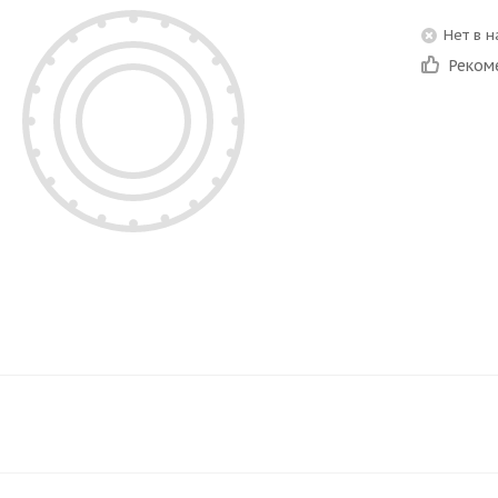
Нет в 
Реком