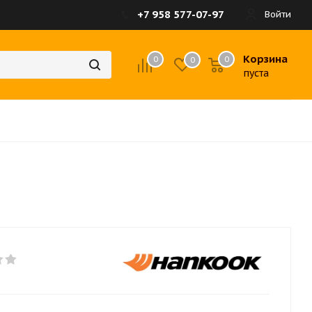
+7 958 577-07-97
Войти
Корзина
0
0
0
пуста