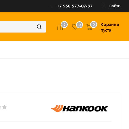
+7 958 577-07-97
Войти
Корзина
0
0
0
пуста