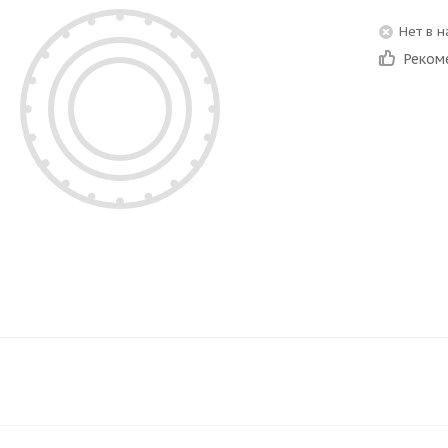
Нет в 
Реком