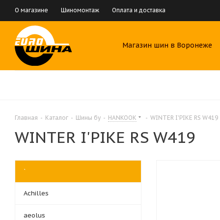
О магазине
Шиномонтаж
Оплата и доставка
Магазин шин в Воронеже
Главная
-
Каталог
-
Шины бу
-
HANKOOK
-
WINTER I'PIKE RS W419
WINTER I'PIKE RS W419
`
Achilles
aeolus