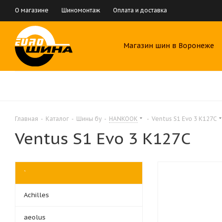
О магазине
Шиномонтаж
Оплата и доставка
Магазин шин в Воронеже
Главная
-
Каталог
-
Шины бу
-
HANKOOK
-
Ventus S1 Evo 3 K127C
Ventus S1 Evo 3 K127C
`
Achilles
aeolus