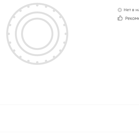
Нет в 
Реком