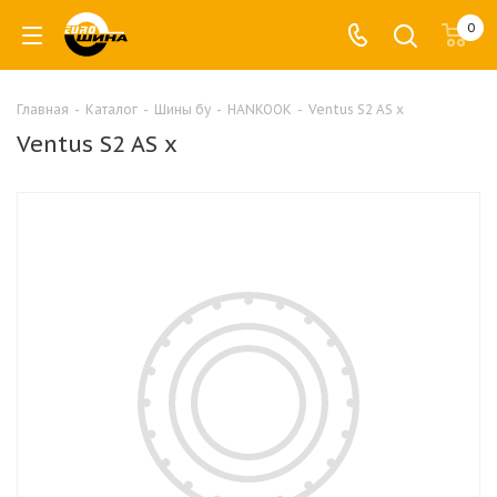
0
Главная
-
Каталог
-
Шины бу
-
HANKOOK
-
Ventus S2 AS x
Ventus S2 AS x