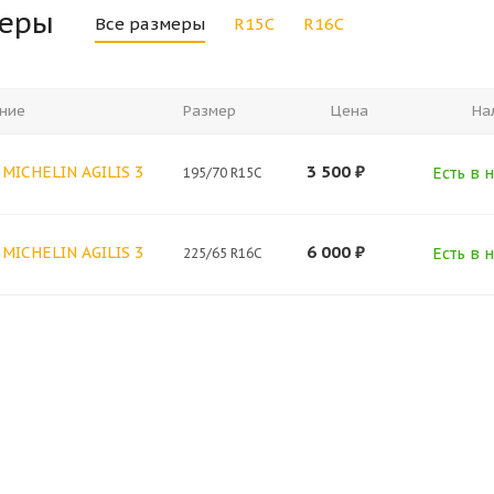
меры
Все размеры
R15C
R16C
ние
Размер
Цена
На
3 500
₽
 MICHELIN AGILIS 3
Есть в н
195/70 R15C
6 000
₽
 MICHELIN AGILIS 3
Есть в н
225/65 R16C