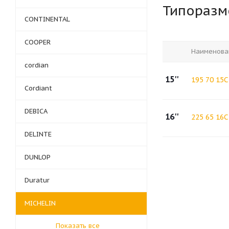
Типораз
CONTINENTAL
COOPER
Наименова
cordian
15''
195 70 15C
Cordiant
DEBICA
16''
225 65 16C
DELINTE
DUNLOP
Duratur
MICHELIN
Показать все