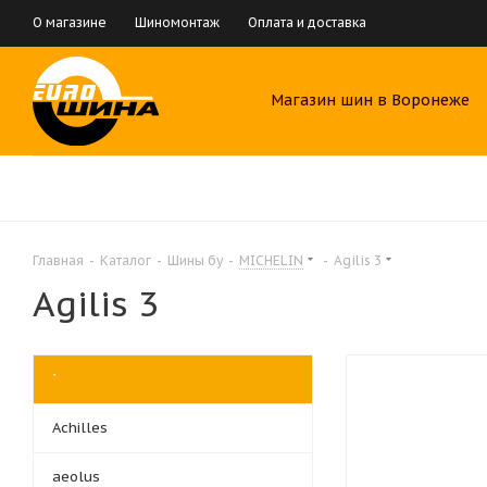
О магазине
Шиномонтаж
Оплата и доставка
Магазин шин в Воронеже
Главная
-
Каталог
-
Шины бу
-
MICHELIN
-
Agilis 3
Agilis 3
`
Achilles
aeolus