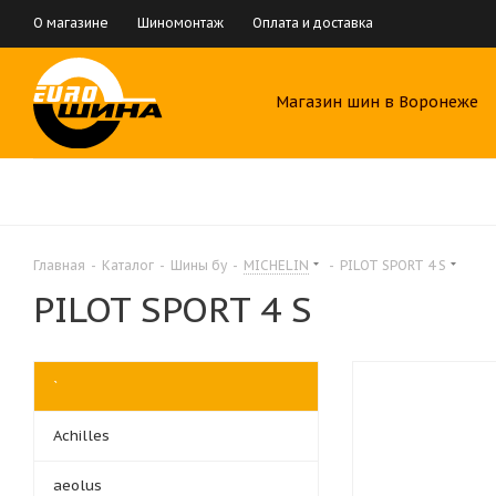
О магазине
Шиномонтаж
Оплата и доставка
Магазин шин в Воронеже
Главная
-
Каталог
-
Шины бу
-
MICHELIN
-
PILOT SPORT 4 S
PILOT SPORT 4 S
`
Achilles
aeolus