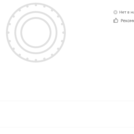
Нет в 
Реком