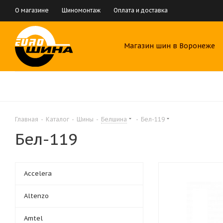
О магазине
Шиномонтаж
Оплата и доставка
Магазин шин в Воронеже
Главная
-
Каталог
-
Шины
-
Белшина
-
Бел-119
Бел-119
Accelera
Altenzo
Amtel