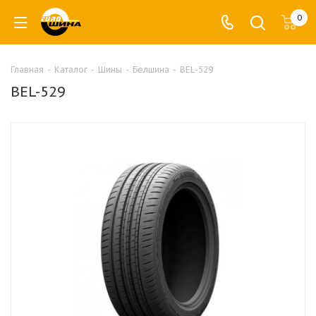
0
Главная
-
Каталог
-
Шины
-
Белшина
-
BEL-529
BEL-529