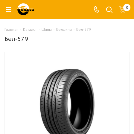
0
Главная
-
Каталог
-
Шины
-
Белшина
-
Бел-579
Бел-579