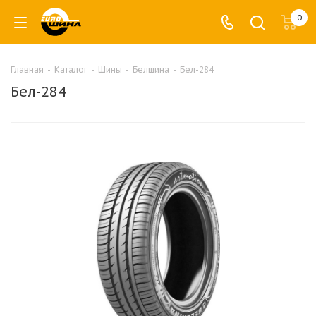
0
Главная
-
Каталог
-
Шины
-
Белшина
-
Бел-284
Бел-284