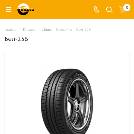
0
Главная
-
Каталог
-
Шины
-
Белшина
-
Бел-256
Бел-256