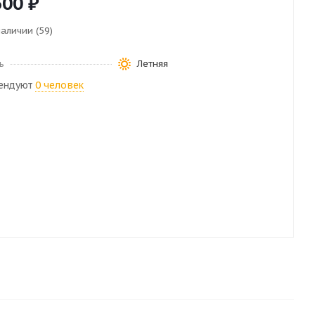
600
₽
наличии (59)
ь
Летняя
ендуют
0 человек