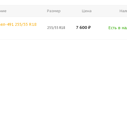
ние
Размер
Цена
Нал
ел-491 255/55 R18
7 600
₽
Есть в на
255/55 R18