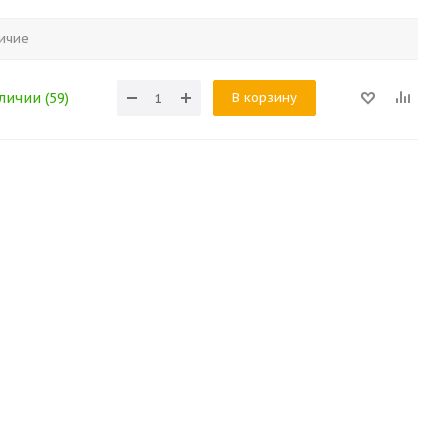
ичие
В корзину
личии (59)