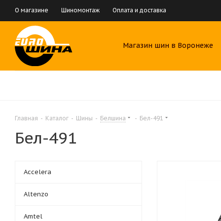
О магазине
Шиномонтаж
Оплата и доставка
Магазин шин в Воронеже
Главная
-
Каталог
-
Шины
-
Белшина
-
Бел-491
Бел-491
Accelera
Altenzo
Amtel