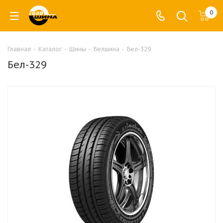
0
Главная
-
Каталог
-
Шины
-
Белшина
-
Бел-329
Бел-329