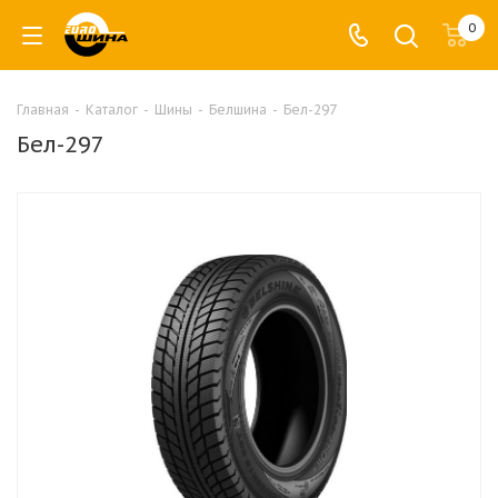
0
Главная
-
Каталог
-
Шины
-
Белшина
-
Бел-297
Бел-297