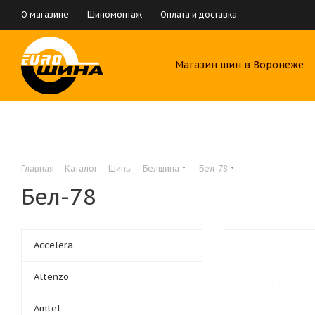
О магазине
Шиномонтаж
Оплата и доставка
Магазин шин в Воронеже
Главная
-
Каталог
-
Шины
-
Белшина
-
Бел-78
Бел-78
Accelera
Altenzo
Amtel