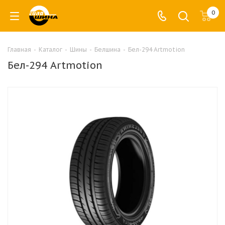
0
Главная
-
Каталог
-
Шины
-
Белшина
-
Бел-294 Artmotion
Бел-294 Artmotion