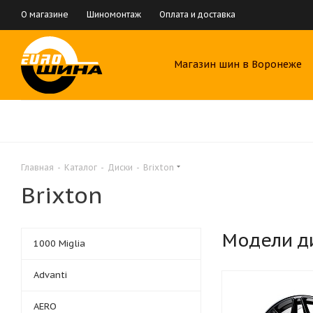
О магазине
Шиномонтаж
Оплата и доставка
Магазин шин в Воронеже
Главная
-
Каталог
-
Диски
-
Brixton
Brixton
Модели д
1000 Miglia
Advanti
AERO