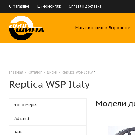
О магазине
Шиномонтаж
Оплата и доставка
Магазин шин в Воронеже
Главная
-
Каталог
-
Диски
-
Replica WSP Italy
Replica WSP Italy
Модели д
1000 Miglia
Advanti
AERO