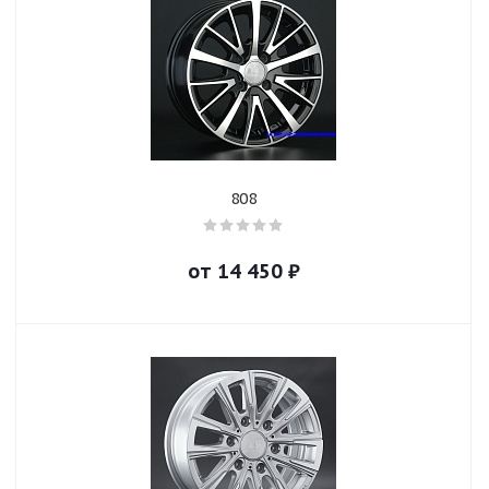
808
от
14 450
₽