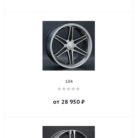
184
от
28 950
₽