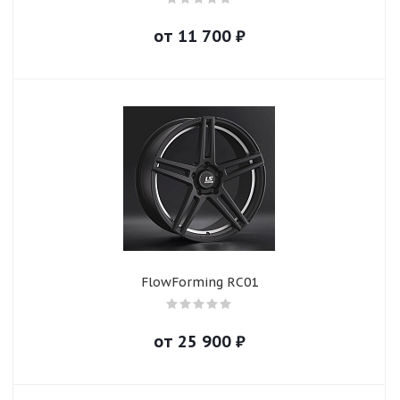
от
11 700
₽
FlowForming RC01
от
25 900
₽