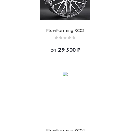
FlowForming RC03
от
29 500
₽
FlowForming RC04