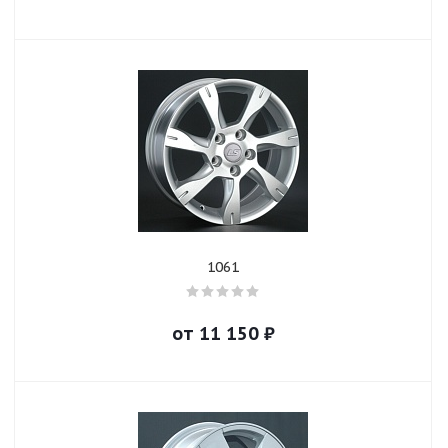
1061
от
11 150
₽