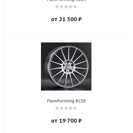
от
21 300
₽
FlowForming RC05
от
19 700
₽