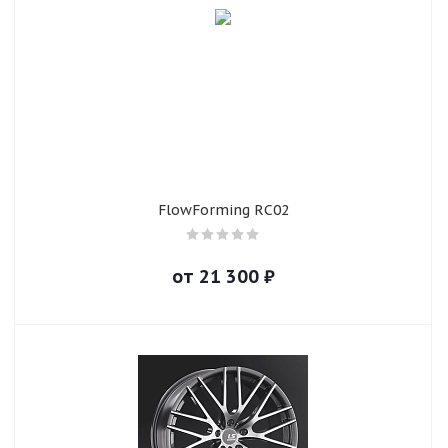
FlowForming RC02
от
21 300
₽