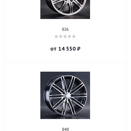
826
от
14 550
₽
848