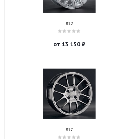
812
от
13 150
₽
817