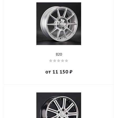
820
от
11 150
₽