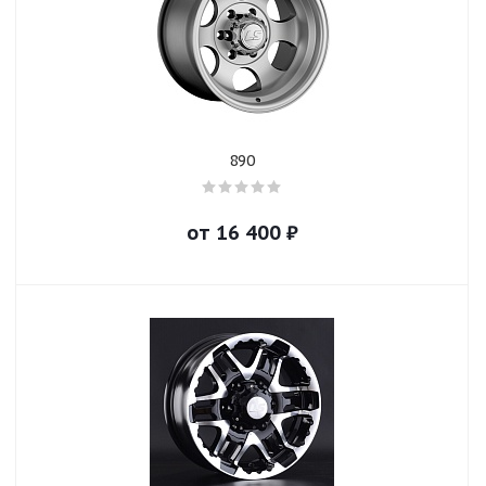
890
от
16 400
₽