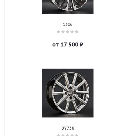
1306
от
17 500
₽
BY738