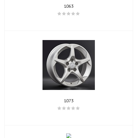
1063
1073