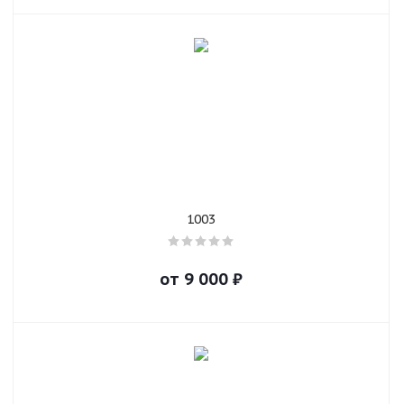
1003
от
9 000
₽