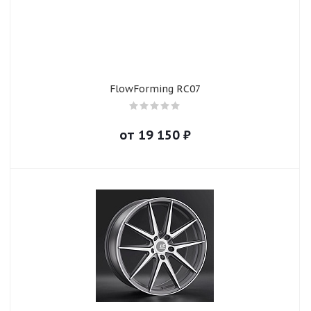
FlowForming RC07
от
19 150
₽