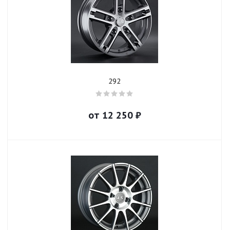
292
от
12 250
₽