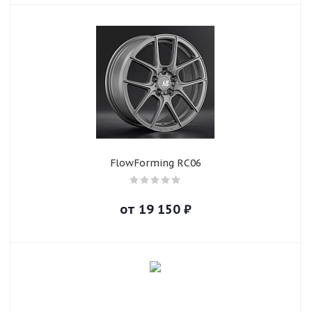
FlowForming RC06
от
19 150
₽