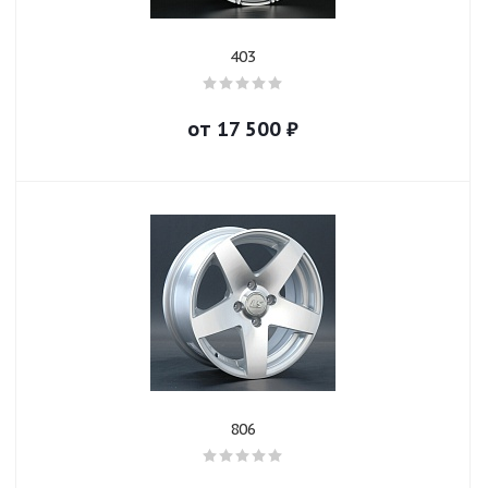
403
от
17 500
₽
806