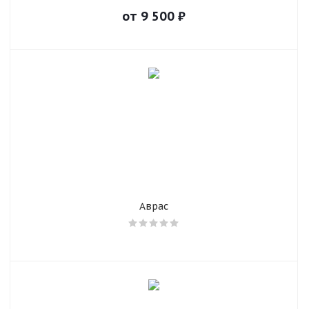
от
9 500
₽
Аврас