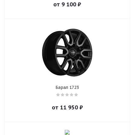
от
9 100
₽
Барал 1723
от
11 950
₽