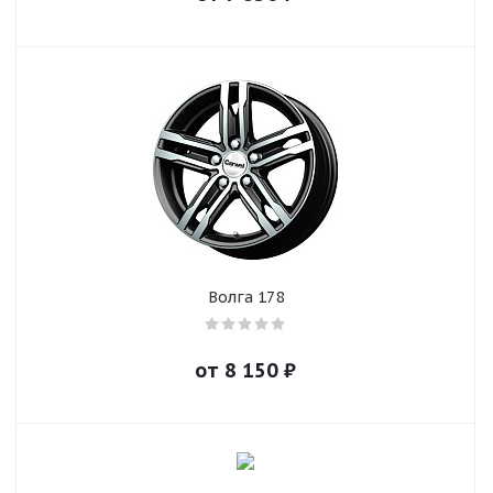
Волга 178
от
8 150
₽