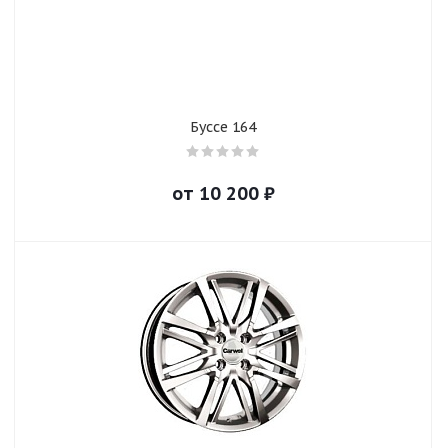
Буссе 164
от
10 200
₽