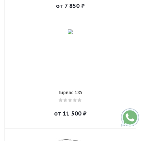
от
7 850
₽
Гирвас 185
от
11 500
₽