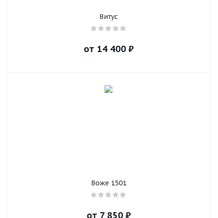
Витус
от
14 400
₽
Воже 1501
от
7 850
₽