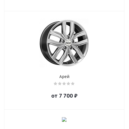
Арей
от
7 700
₽