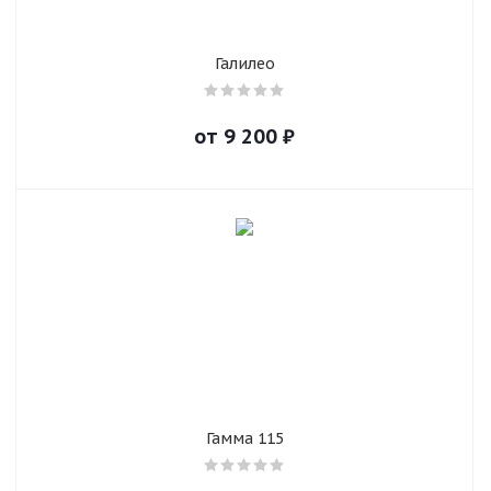
Галилео
от
9 200
₽
Гамма 115