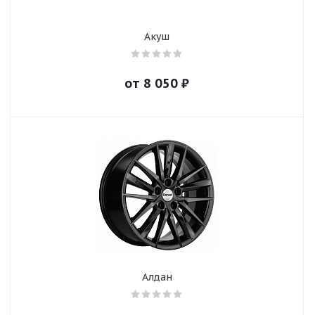
Акуш
от
8 050
₽
Алдан