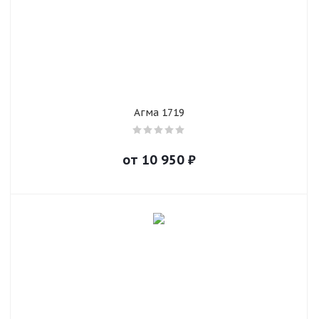
Агма 1719
от
10 950
₽