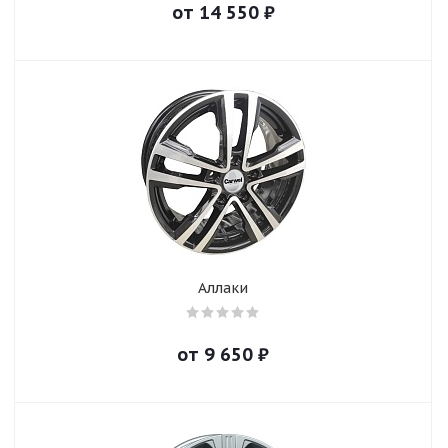
от
14 550
₽
Аллаки
от
9 650
₽