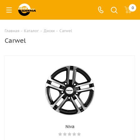
0
Главная
-
Каталог
-
Диски
-
Carwel
Carwel
Niva