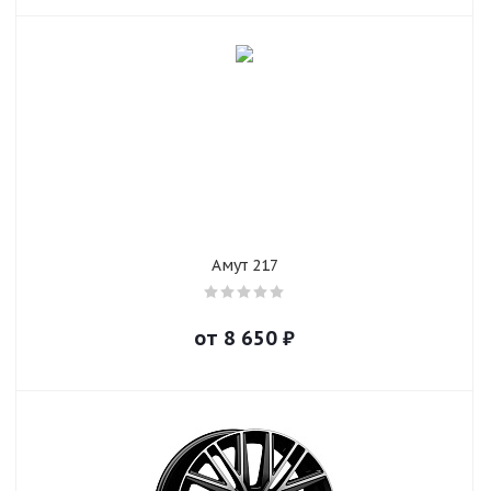
Амут 217
от
8 650
₽