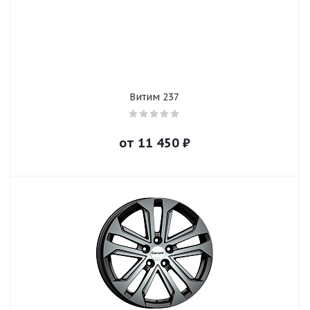
Витим 237
от
11 450
₽