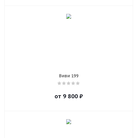
Виви 199
от
9 800
₽