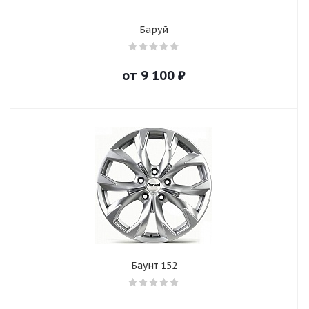
Баруй
от
9 100
₽
Баунт 152