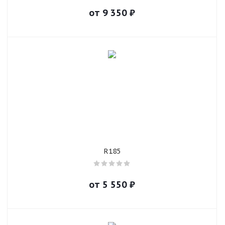
от
9 350
₽
R185
от
5 550
₽