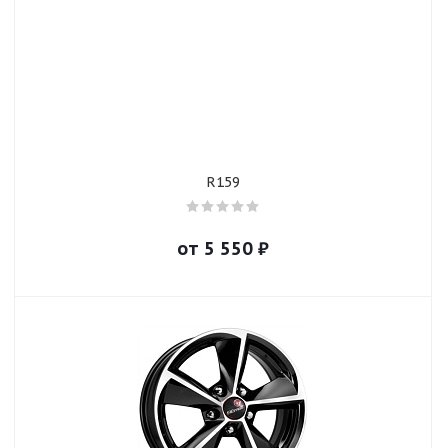
R159
от
5 550
₽