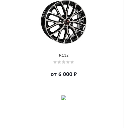
R112
от
6 000
₽