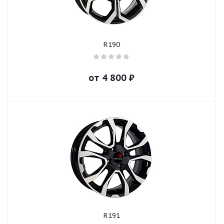
R190
от
4 800
₽
R191