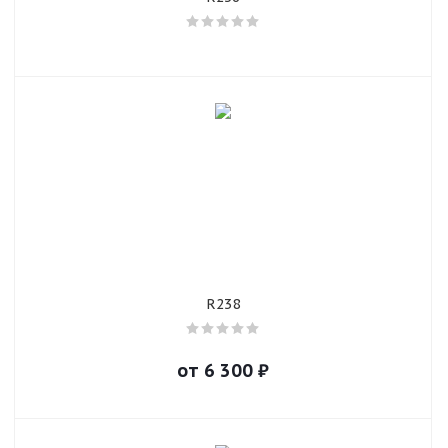
R238
от
6 300
₽