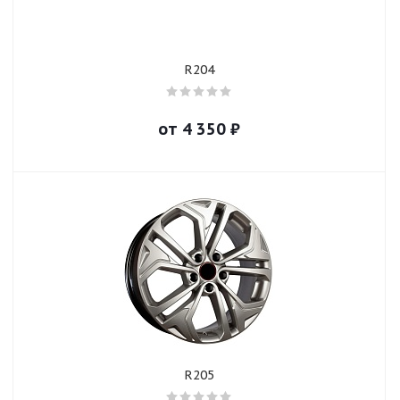
R204
от
4 350
₽
R205