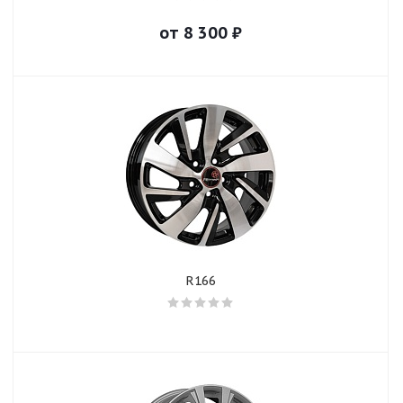
от
8 300
₽
R166