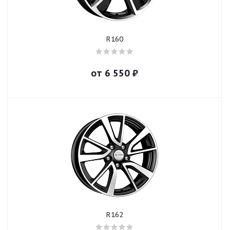
R160
от
6 550
₽
R162