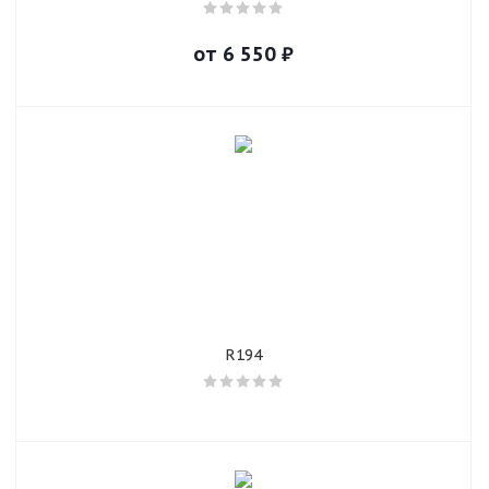
от
6 550
₽
R194