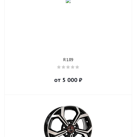
R189
от
5 000
₽