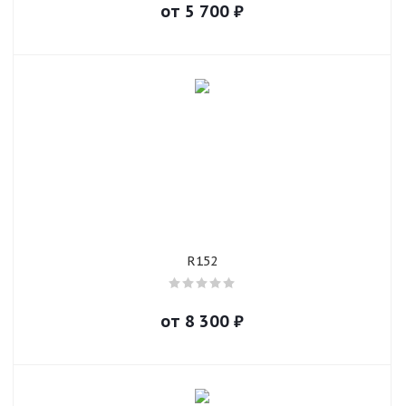
от
5 700
₽
R152
от
8 300
₽