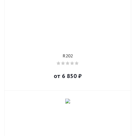
R202
от
6 850
₽