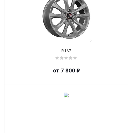
R167
от
7 800
₽