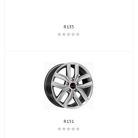
R135
R151