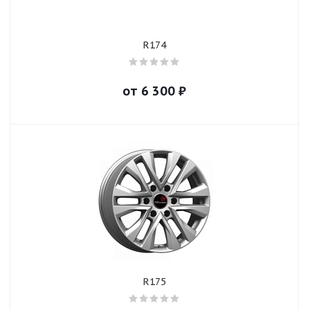
R174
от
6 300
₽
R175