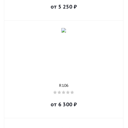
от
5 250
₽
R106
от
6 300
₽