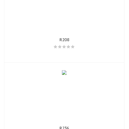
R208
R236