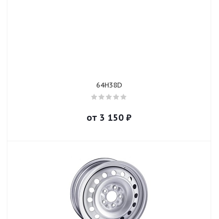
64H38D
от
3 150
₽