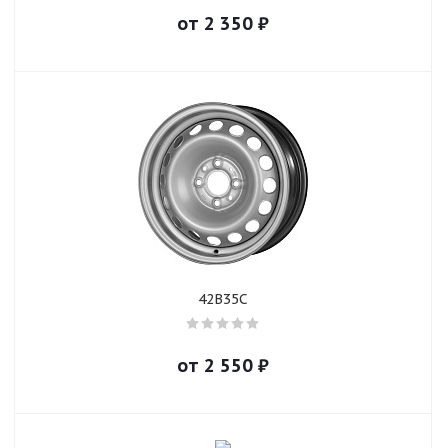
от
2 350
₽
42B35C
от
2 550
₽