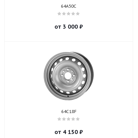
64A50C
от
3 000
₽
64C18F
от
4 150
₽