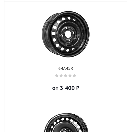
64A45R
от
3 400
₽