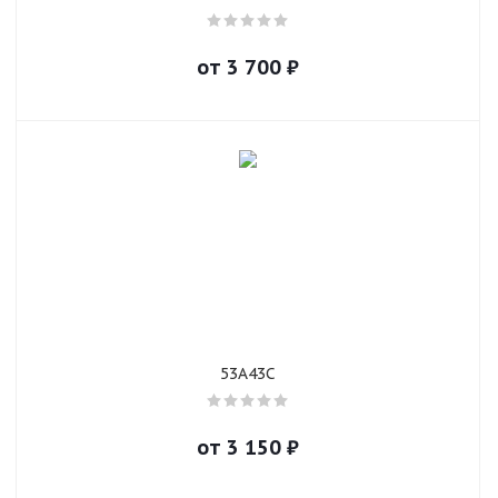
от
3 700
₽
53A43C
от
3 150
₽