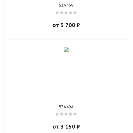
53A45V
от
3 700
₽
53A49A
от
3 150
₽