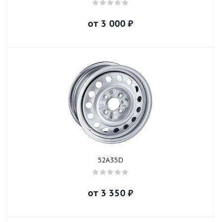
от
3 000
₽
52A35D
от
3 350
₽