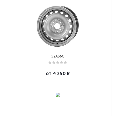
52A36C
от
4 250
₽