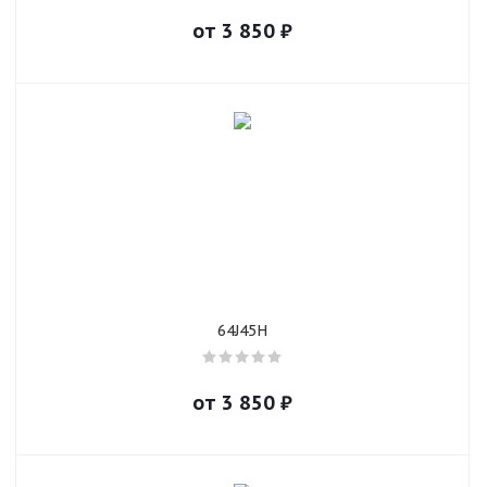
от
3 850
₽
64J45H
от
3 850
₽