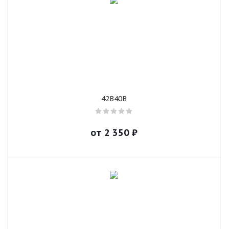
42B40B
от
2 350
₽