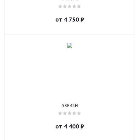
от
4 750
₽
53E45H
от
4 400
₽