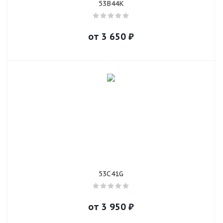
53B44K
от
3 650
₽
53C41G
от
3 950
₽