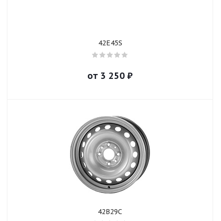
42E45S
от
3 250
₽
42В29С