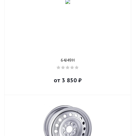
64J49H
от
3 850
₽