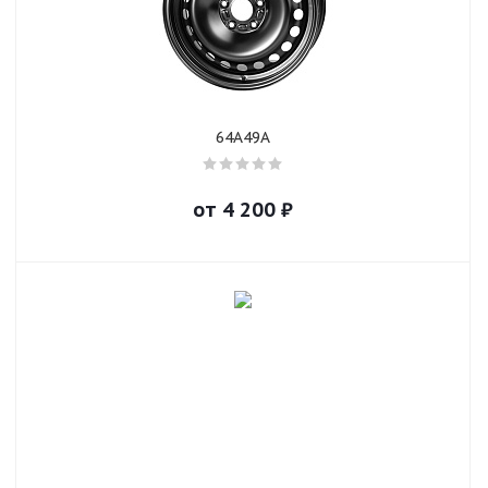
64A49A
от
4 200
₽