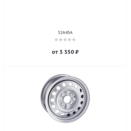
52A45A
от
3 350
₽