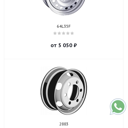
64L35F
от
5 050
₽
2883