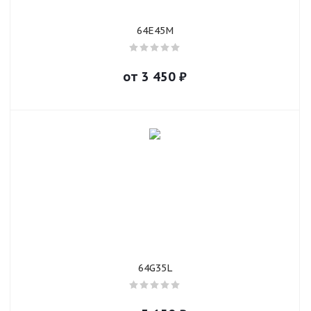
64E45M
от
3 450
₽
64G35L