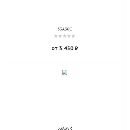
53A36C
от
3 450
₽
53A38R