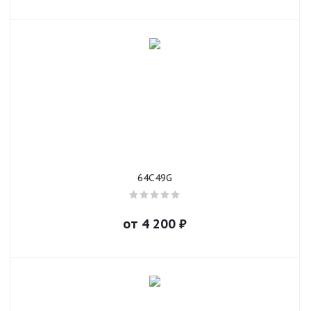
64C49G
от
4 200
₽