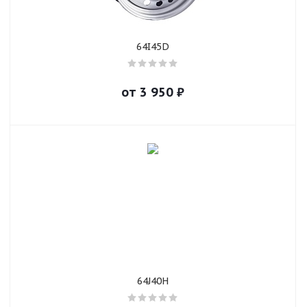
64I45D
от
3 950
₽
64J40H