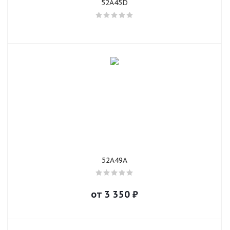
52A45D
52A49A
от
3 350
₽