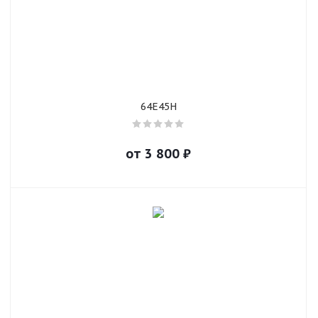
64E45H
от
3 800
₽