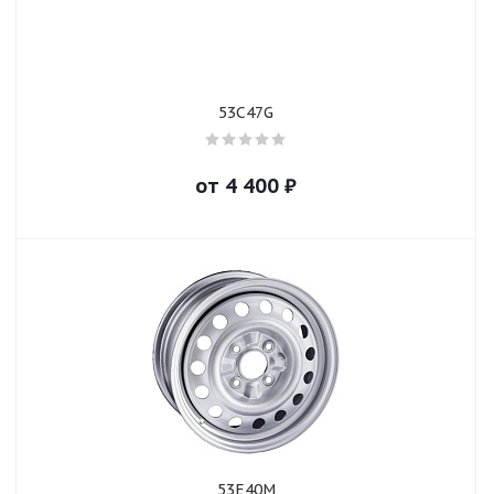
53C47G
от
4 400
₽
53E40M