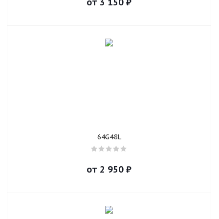
от
3 150
₽
64G48L
от
2 950
₽