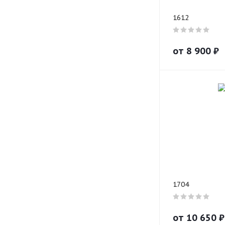
1612
от
8 900
₽
1704
от
10 650
₽