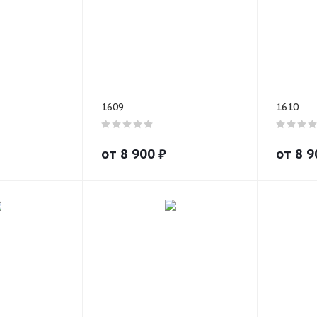
1609
1610
от
8 900
₽
от
8 9