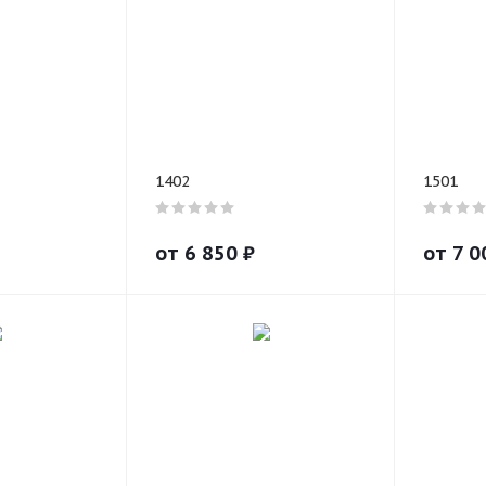
1402
1501
от
6 850
₽
от
7 0