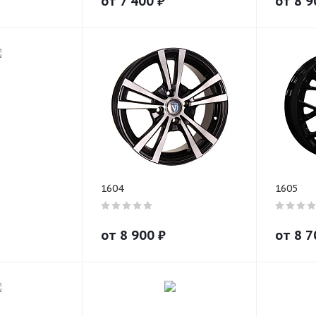
от
7 400
₽
от
8 9
1604
1605
от
8 900
₽
от
8 7