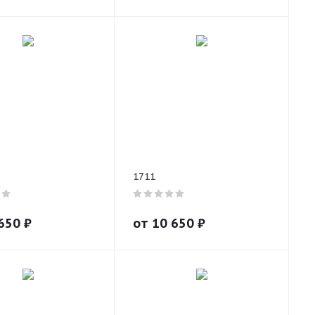
1711
650
₽
от
10 650
₽