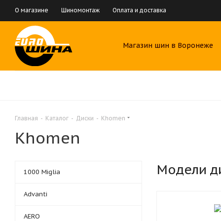
О магазине
Шиномонтаж
Оплата и доставка
Магазин шин в Воронеже
Главная
-
Каталог
-
Диски
-
Khomen
Khomen
Модели д
1000 Miglia
Advanti
AERO