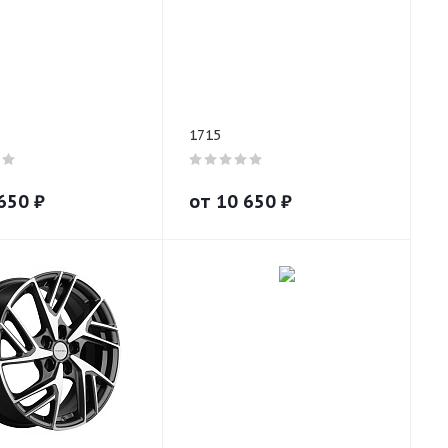
1715
650
₽
от
10 650
₽