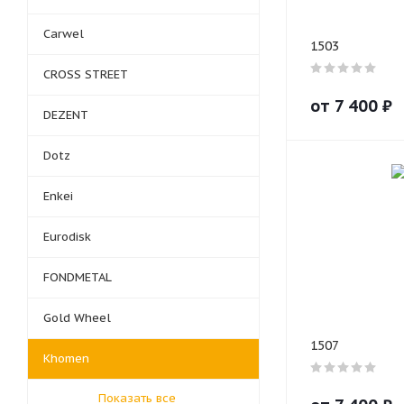
Carwel
1503
CROSS STREET
от
7 400
₽
DEZENT
Dotz
Enkei
Eurodisk
FONDMETAL
Gold Wheel
1507
Khomen
Показать все