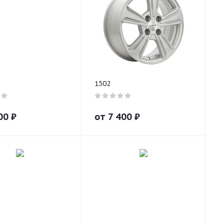
1502
00
₽
от
7 400
₽