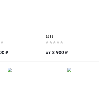
1611
00
₽
от
8 900
₽