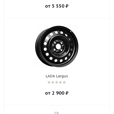
от
5 550
₽
LADA Largus
от
2 900
₽