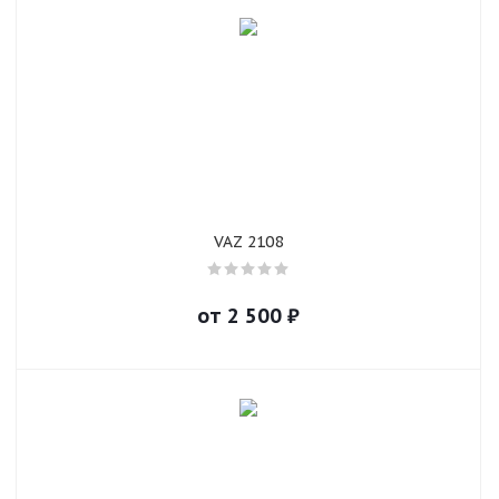
VAZ 2108
от
2 500
₽