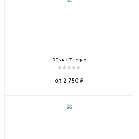
RENAULT Logan
от
2 750
₽