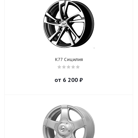
К77 Сицилия
от
6 200
₽