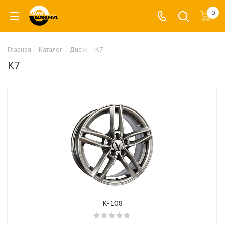
0
Главная
-
Каталог
-
Диски
-
К7
К7
K-108