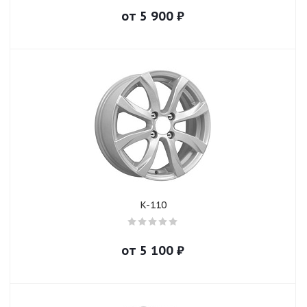
от
5 900
₽
K-110
от
5 100
₽