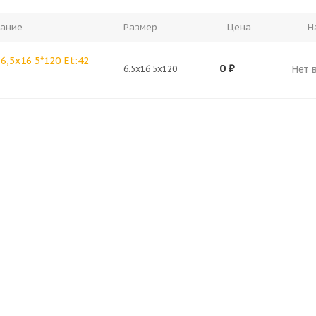
ание
Размер
Цена
Н
6,5x16 5*120 Et:42
0
₽
Нет 
6.5x16 5x120