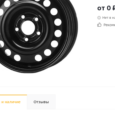
от
0
Нет в 
Реком
 и наличие
Отзывы