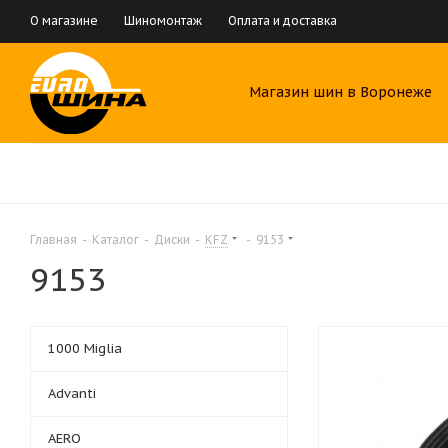
О магазине
Шиномонтаж
Оплата и доставка
Магазин шин в Воронеже
Главная
-
Каталог
-
Диски
-
KFZ
-
9153
9153
1000 Miglia
Advanti
AERO