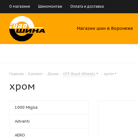
О магазине
Шиномонтаж
Оплата и доставка
Магазин шин в Воронеже
Главная
-
Каталог
-
Диски
-
Off-Road-Wheels
-
хром
хром
1000 Miglia
Advanti
AERO