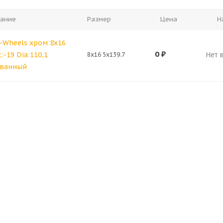
ание
Размер
Цена
Н
-Wheels хром 8x16
0
₽
t:-19 Dia:110,1
Нет 
8x16 5x139.7
ванный