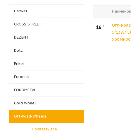
Carwel
Наименов
CROSS STREET
Off-Road
16''
5*139,7 E
DEZENT
хромиро
Dotz
Enkei
Eurodisk
FONDMETAL
Gold Wheel
Off-Road-Wheels
Показать все