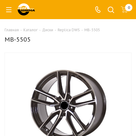
0
Главная
-
Каталог
-
Диски
-
Replica DWS
-
MB-5505
MB-5505